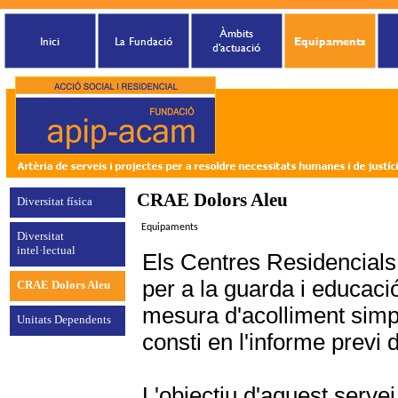
CRAE Dolors Aleu
Diversitat física
Equipaments
Diversitat
intel·lectual
Els Centres Residencials 
per a la guarda i educació
CRAE Dolors Aleu
mesura d'acolliment simp
Unitats Dependents
consti en l'informe previ
L'objectiu d'aquest servei