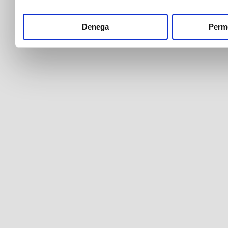
Denega
Perme