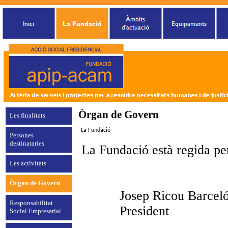
Òrgan de Govern
Les finalitats
La Fundació
Persones
destinataries
La Fundació està regida pe
Les activitats
Òrgan de Govern
Josep Ricou Barcel
Responsabilitat
President
Social Empresarial