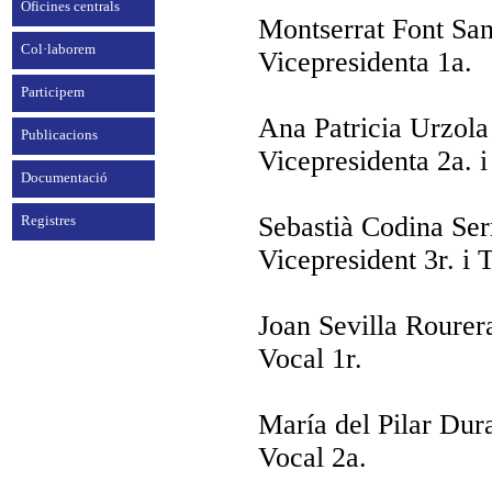
Oficines centrals
Montserrat Font Sa
Col·laborem
Vicepresidenta 1a.
Participem
Ana Patricia Urzol
Publicacions
Vicepresidenta 2a. i
Documentació
Sebastià Codina Se
Registres
Vicepresident 3r. i 
Joan Sevilla Rourer
Vocal 1r.
María del Pilar Dur
Vocal 2a.