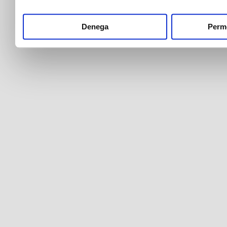
Denega
Perme